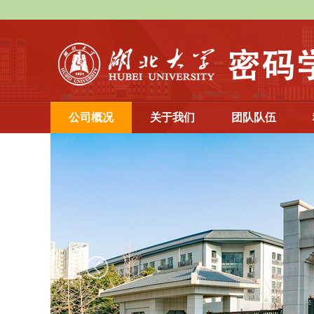
公司概况
关于我们
团队队伍