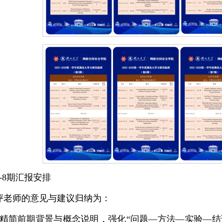
1-8期汇报安排
评老师的意见与建议归纳为：
、精简前期背景与概念说明，强化“问题—方法—实验—结