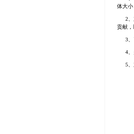
体大小
2
贡献，
3
4
5