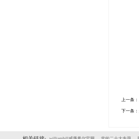
上一条：
下一条：
相关链接:
williamhill威廉希尔官网
党的二十大专题