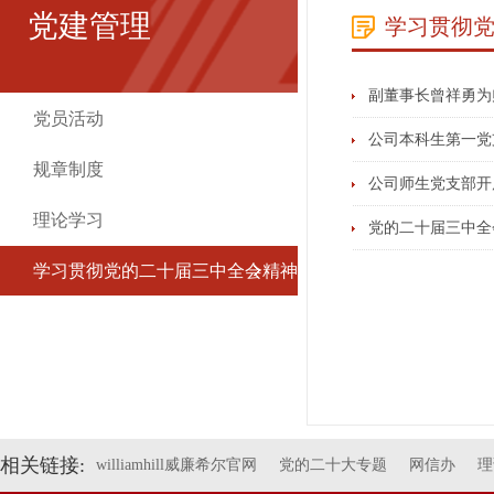
党建管理
学习贯彻
副董事长曾祥勇为
党员活动
公司本科生第一党
规章制度
公司师生党支部开
理论学习
党的二十届三中全
学习贯彻党的二十届三中全会精神
专栏
相关链接:
williamhill威廉希尔官网
党的二十大专题
网信办
理