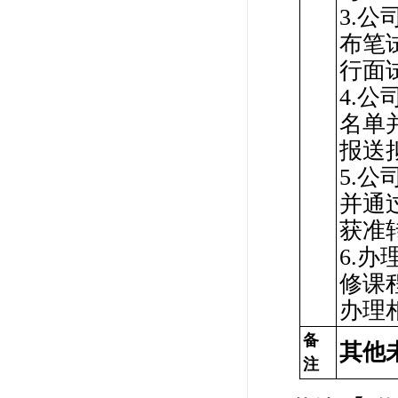
3.
布笔
行面
4.
名单
报送
5.
并通
获准
6.
修课
办理
备
其他
注