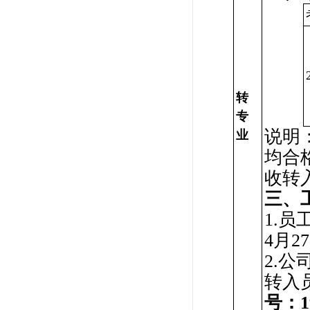
转
专
说明
业
均合
收转
三、
1.
4月2
2.
转入
号：19