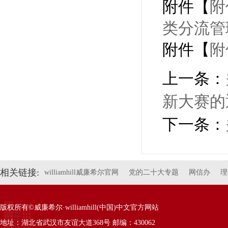
附件【
附
类分流管理
附件【
附
上一条：
新大赛的
下一条：
相关链接:
williamhill威廉希尔官网
党的二十大专题
网信办
理
版权所有©威廉希尔·williamhill(中国)中文官方网站
地址：湖北省武汉市友谊大道368号 邮编：430062