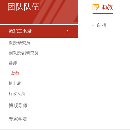
团队队伍
助教
白 楠
教职工名录
教授/研究员
副教授/副研究员
讲师
助教
博士后
行政人员
博硕导师
专家学者