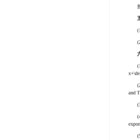
(
x+\de
(
and T
(
(
expon
(