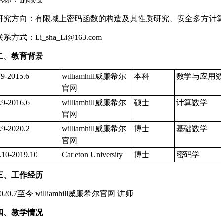
研究方向：有限域上密码函数的构造及其性质研究、安全多方计
联系方式：Li_sha_Li@163.com
二、
教育背景
.9-2015.6
williamhill威廉希尔
本科
数学与应用
官网
.9-2016.6
williamhill威廉希尔
硕士
计算数学
官网
.9-2020.2
williamhill威廉希尔
博士
基础数学
官网
.10-2019.10
Carleton University
博士
密码学
三、
工作经历
2020.7至今 williamhill威廉希尔官网 讲师
四、
教学情况