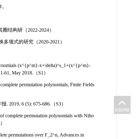
作。
构研（2022-2024）
换多项式的研究（2020-2021）
lynomials (x^{p^m}-x+\delta)^s_1+(x^{p^m}-
1: 31-61, May 2018.（S1）
complete permutation polynomials, Finite Fields
 6 (5): 675-686.（S3）
of complete permutation polynomials with Niho
S4）
ete permutations over F_2^n, Advances in