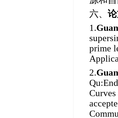
六、
论
1.
Guan
supersi
prime l
Applica
2.
Guan
Qu:Endo
Curves 
accepte
Commun