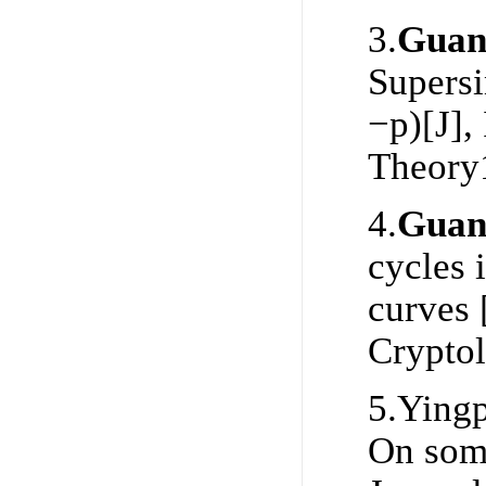
3.
Guan
Supersi
−p)[J],
Theory
4.
Guan
cycles 
curves 
Cryptol
5.Yingp
On some