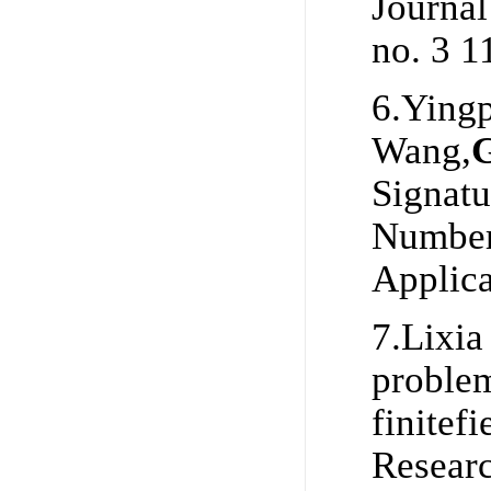
Journal
no. 3 
6.Yingp
Wang,
G
Signatu
Numbers
Applica
7.Lixia
problem
finitef
Researc