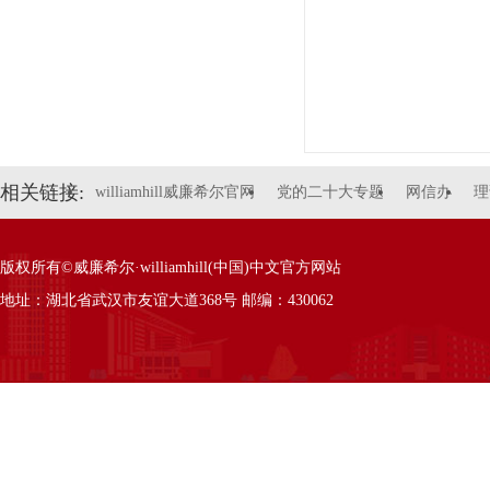
相关链接:
williamhill威廉希尔官网
党的二十大专题
网信办
理
版权所有©威廉希尔·williamhill(中国)中文官方网站
地址：湖北省武汉市友谊大道368号 邮编：430062